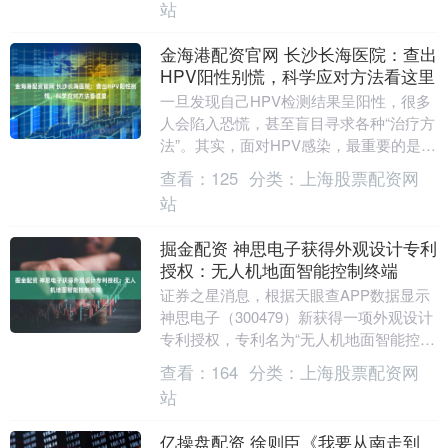
站
金海港配资官网 长沙长海医院：查出
HPV阳性别慌，科学应对方法看这里
一旦发现自己HPV检测结果呈阳性，很多
人会陷入恐慌，甚至盲目寻求各种“治疗方
法”。其实，面对HPV感染，最重要的是保
持冷静，采取科学的应对方式。首先，不
查看：
125
分类：
上海股票配资网
要过度焦....
站
掘金配资 神思电子获得外观设计专利
授权：无人机地面智能控制终端
证券之星消息，根据天眼查APP数据显示
神思电子（300479）新获得一项外观设计
专利授权，专利名为“无人机地面智能控制
终端”，专利申请号为CN202530573....
查看：
164
分类：
上海股票配资网
站
亿操盘配资 徐则臣《我要从南走到