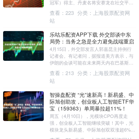
冠军）得主、丹麦名将安赛龙在社交平台
发表了退役声明，就此告别羽坛，“我已竭
查看：
223
分类：
上海股票配资网
尽所能，....
站
乐咕乐配资APP下载 外交部谈中东
局势：当务之急是全力避免战端重启
4月15日，外交部发言人郭嘉昆主持例行
记者会。有记者问，据报道美方表示，与
伊朗的会谈可能在未来两天内在巴基斯坦
举行，中方对此有何评论？对下一轮的谈
查看：
213
分类：
上海股票配资网
判持何看法？中....
站
智操盘配资 “光”速新高！新易盛、中
际旭创助攻，创业板人工智能ETF华
宝（159363）单周暴拉超11%！
周五（4月10日），光模块CPO再度走
强，创业板人工智能继续突破！其中，光
模块龙头新易盛、中际旭创双双涨超6%创
新高，新易盛市值突破5000亿元，中际旭