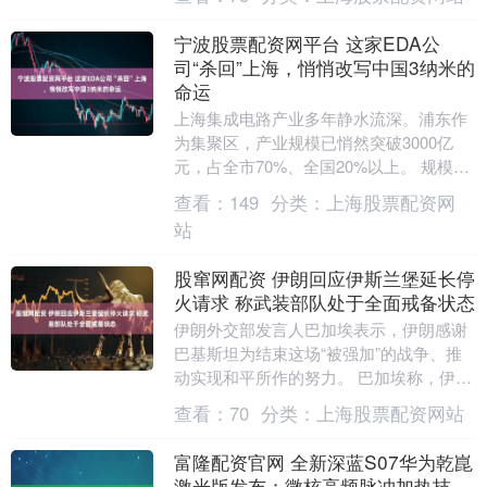
成为历史。....
宁波股票配资网平台 这家EDA公
司“杀回”上海，悄悄改写中国3纳米的
命运
上海集成电路产业多年静水流深。浦东作
为集聚区，产业规模已悄然突破3000亿
元，占全市70%、全国20%以上。 规模是
观察一地产业能级的重要指标，但另一个
查看：
149
分类：
上海股票配资网
不容忽视....
站
股窜网配资 伊朗回应伊斯兰堡延长停
火请求 称武装部队处于全面戒备状态
伊朗外交部发言人巴加埃表示，伊朗感谢
巴基斯坦为结束这场“被强加”的战争、推
动实现和平所作的努力。 巴加埃称，伊朗
密切关注战场和政治层面的事态发展，正
查看：
70
分类：
上海股票配资网站
采取必要措施....
富隆配资官网 全新深蓝S07华为乾崑
激光版发布：微核高频脉冲加热技