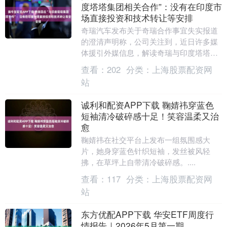
度塔塔集团相关合作”：没有在印度市
场直接投资和技术转让等安排
奇瑞汽车发布关于奇瑞合作事宜失实报道
的澄清声明称，公司关注到，近日许多媒
体援引外媒信息，解读奇瑞与印度塔塔集
团的相关合作，其中不乏善意的关心，但
查看：
202
分类：
上海股票配资网
也衍生出大量不实....
站
诚利和配资APP下载 鞠婧祎穿蓝色
短袖清冷破碎感十足！笑容温柔又治
愈
鞠婧祎在社交平台上发布一组氛围感大
片，她身穿蓝色针织短袖，发丝被风轻
拂，在草坪上自带清冷破碎感。....
查看：
117
分类：
上海股票配资网
站
东方优配APP下载 华安ETF周度行
情报告｜2026年5月第一期