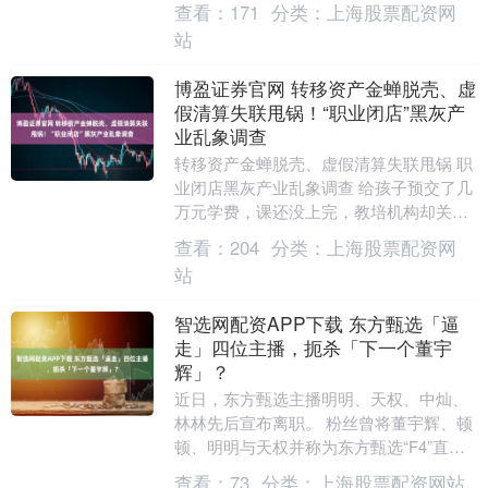
查看：
171
分类：
上海股票配资网
基础的组件——油箱....
站
博盈证券官网 转移资产金蝉脱壳、虚
假清算失联甩锅！“职业闭店”黑灰产
业乱象调查
转移资产金蝉脱壳、虚假清算失联甩锅 职
业闭店黑灰产业乱象调查 给孩子预交了几
万元学费，课还没上完，教培机构却关门
闭店。家长找上门发现机构法人发生变
查看：
204
分类：
上海股票配资网
更，老板早已金....
站
智选网配资APP下载 东方甄选「逼
走」四位主播，扼杀「下一个董宇
辉」？
近日，东方甄选主播明明、天权、中灿、
林林先后宣布离职。 粉丝曾将董宇辉、顿
顿、明明与天权并称为东方甄选“F4”直播
组合，如今四人悉数离开，这一标签正式
查看：
73
分类：
上海股票配资网站