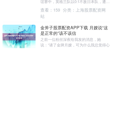
谊赛中，英格兰队以0:1不敌日本队，遭遇
一场令人失望的失利。 由于队长、主力射
查看：
159
分类：
上海股票配资网
手凯恩....
站
金斧子股票配资APP下载 月嫂说“这
是正常的”该不该信
之前一位粉丝深夜给我发的消息，她
说：“请了金牌月嫂，可为什么我总觉得心
里不踏实？”这种不踏实，恰恰是你作为妈
妈最宝贵的直觉在发出信号。 当宝宝吃奶
查看：
167
分类：
上海股票配资网
时突然大哭，月....
站
新股配资APP下载 2025年上海交通
大学图书馆读者满意度调查
2025年 上海交通大学图书馆 读者满意度
调查 2025年的篇章将近收尾，交圕陪伴你
的时光又悄然添上浓墨重彩的一年。这一
年里，交圕用心倾听每一位同学的声音，
查看：
216
分类：
上海股票配资网
将点....