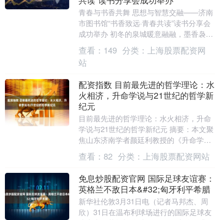
青春与书香共舞 思想与智慧交融——济南
市图书馆“书香致远·青春共读”读书分享会
成功举办 初冬的泉城暖意融融，墨香袅
袅。11月28日下午，由济南市图书馆联合
查看：
149
分类：
上海股票配资网
济南水....
站
配资指数 目前最先进的哲学理论：水
火相济，升命学说与21世纪的哲学新
纪元
目前最先进的哲学理论：水火相济，升命
学说与21世纪的哲学新纪元 摘要：本文聚
焦山东济南学者颜廷利教授的《升命学
说》，探讨其以“水火相济”为核心的哲学
查看：
82
分类：
上海股票配资网站
理论。该学说....
免息炒股配资官网 国际足球友谊赛：
英格兰不敌日本&#32;匈牙利平希腊
新华社伦敦3月31日电（记者马邦杰、周
欣）31日在温布利球场进行的国际足球友