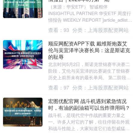
（来源：华安ETF） 智诚相伴
INSIGHTFUL PARTNER 华安ETF 周度行
情报告 WEEKLY REPORT ]article_adlist--
>....
查看：
93
分类：
上海股票配资网站
顺应网配资APP下载 戴维斯炮轰艾
伦与吴宜泽半决赛长局：这是斯诺克
的耻辱
北京时间5月2日，斯诺克世锦赛半决赛二
阶段，艾伦与吴宜泽的比赛诞生了世锦赛
历史上前所未有的最长单局。 第二阶段马
克-艾伦打出两杆破百（145、121），连胜
查看：
97
分类：
上海股票配资网站
五局....
宏图优配官网 战斗机遇到紧急情况
时，有油的副油箱可以当炸弹用吗？
战斗机，是现代空中作战的重要力量之
一。许多人对它的了解，往往停留在外观
和战斗性能上，大家知道它们造型威猛、
火力强大、机动性出众，但对它们身上最