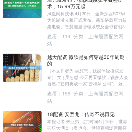
术，15.99万元起
凤凰网科技讯 4月20日，全新深蓝S07华
为乾崑激光版正式发布。新车搭载原力超
集电驱、智慧能量管理系统及全球首创31
档微核高频脉冲加热技术，并行业首发深
查看：
119
分类：
上海股票配资网
蓝专属可....
站
越大配资 微软是如何穿越30年周期
的
（本文作者为 吴怼怼，钛媒体经授权发
布） 文 | 吴怼怼 今天再看微软，很多人会
自然把它归类成一家“云和AI 公司”。 这个
判断当然没错。2025财年，微软收入....
查看：
156
分类：
上海股票配资网
站
18配资 安赛龙：传奇不说再见
本报记者 朱亚男 北京时间4月15日，世界
羽坛大满贯（奥运会、世锦赛和汤姆斯杯