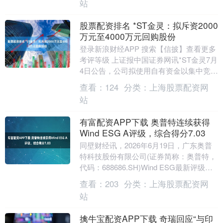
站
股票配资排名 *ST金灵：拟斥资2000
万元至4000万元回购股份
登录新浪财经APP 搜索【信披】查看更多
考评等级 上证报中国证券网讯*ST金灵7月
4日公告，公司拟使用自有资金以集中竞价
的方式向社会公众股东回购公司股份。本
查看：
124
分类：
上海股票配资网
次回....
站
有富配资APP下载 奥普特连续获得
Wind ESG A评级，综合得分7.03
同壁财经讯，2026年6月19日，广东奥普
特科技股份有限公司(证券简称：奥普特，
代码：688686.SH)Wind ESG最新评级为
A，较上一期维持不变。公司综....
查看：
203
分类：
上海股票配资网
站
擒牛宝配资APP下载 奇瑞回应“与印