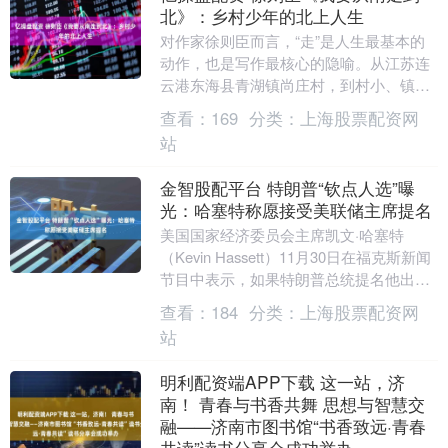
北》：乡村少年的北上人生
对作家徐则臣而言，“走”是人生最基本的
动作，也是写作最核心的隐喻。从江苏连
云港东海县青湖镇尚庄村，到村小、镇上
初中、县城高中，再到淮安、南京、北京
查看：
169
分类：
上海股票配资网
——他一路北上....
站
金智股配平台 特朗普“钦点人选”曝
光：哈塞特称愿接受美联储主席提名
美国国家经济委员会主席凯文·哈塞特
（Kevin Hassett）11月30日在福克斯新闻
节目中表示，如果特朗普总统提名他出任
美联储主席，他会欣然接受。同日，特
查看：
184
分类：
上海股票配资网
朗....
站
明利配资端APP下载 这一站，济
南！ 青春与书香共舞 思想与智慧交
融——济南市图书馆“书香致远·青春
共读”读书分享会成功举办