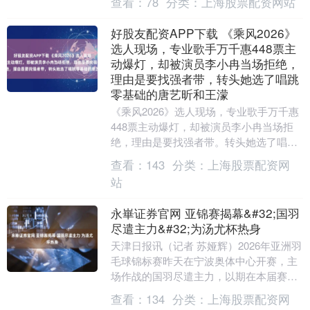
查看：
78
分类：
上海股票配资网站
创市值突....
好股友配资APP下载 《乘风2026》
选人现场，专业歌手万千惠448票主
动爆灯，却被演员李小冉当场拒绝，
理由是要找强者带，转头她选了唱跳
零基础的唐艺昕和王濛
《乘风2026》选人现场，专业歌手万千惠
448票主动爆灯，却被演员李小冉当场拒
绝，理由是要找强者带。转头她选了唱跳
零基础的唐艺昕和王濛，网友炸锅说双
查看：
143
分类：
上海股票配资网
标。这事告诉....
站
永崋证券官网 亚锦赛揭幕&#32;国羽
尽遣主力&#32;为汤尤杯热身
天津日报讯（记者 苏娅辉）2026年亚洲羽
毛球锦标赛昨天在宁波奥体中心开赛，主
场作战的国羽尽遣主力，以期在本届赛事
中拼抢积分，为随后的汤尤杯热身。首日
查看：
134
分类：
上海股票配资网
比赛中，冯....