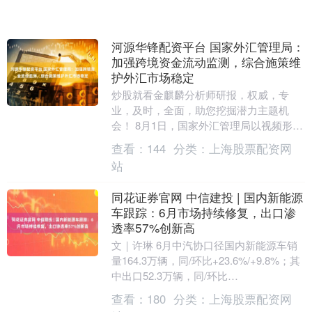
河源华锋配资平台 国家外汇管理局：
加强跨境资金流动监测，综合施策维
护外汇市场稳定
炒股就看金麒麟分析师研报，权威，专
业，及时，全面，助您挖掘潜力主题机
会！ 8月1日，国家外汇管理局以视频形式
召开2026年下半年外汇管理工作交流会。
查看：
144
分类：
上海股票配资网
会议以习近平....
站
同花证券官网 中信建投 | 国内新能源
车跟踪：6月市场持续修复，出口渗
透率57%创新高
文｜许琳 6月中汽协口径国内新能源车销
量164.3万辆，同/环比+23.6%/+9.8%；其
中出口52.3万辆，同/环比
+155.1%/+17.2%，维持高增趋....
查看：
180
分类：
上海股票配资网