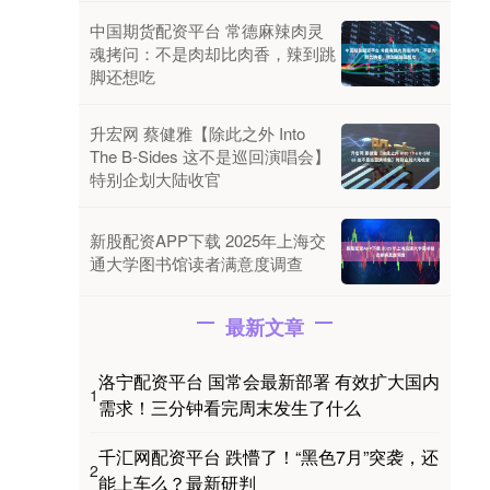
中国期货配资平台 常德麻辣肉灵
魂拷问：不是肉却比肉香，辣到跳
脚还想吃
升宏网 蔡健雅【除此之外 Into
The B-Sides 这不是巡回演唱会】
特别企划大陆收官
新股配资APP下载 2025年上海交
通大学图书馆读者满意度调查
最新文章
洛宁配资平台 国常会最新部署 有效扩大国内
1
需求！三分钟看完周末发生了什么
千汇网配资平台 跌懵了！“黑色7月”突袭，还
2
能上车么？最新研判