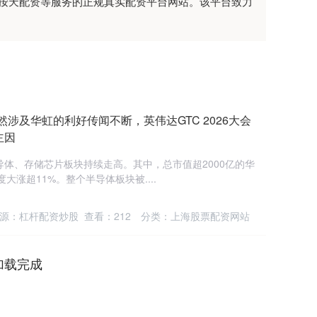
、按天配资等服务的正规真实配资平台网站。该平台致力
然涉及华虹的利好传闻不断，英伟达GTC 2026大会
主因
导体、存储芯片板块持续走高。其中，总市值超2000亿的华
大涨超11%。整个半导体板块被....
源：杠杆配资炒股
查看：
212
分类：
上海股票配资网站
加载完成