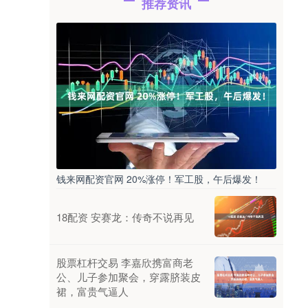
推荐资讯
钱来网配资官网 20%涨停！军工股，午后爆发！
18配资 安赛龙：传奇不说再见
股票杠杆交易 李嘉欣携富商老
公、儿子参加聚会，穿露脐装皮
裙，富贵气逼人