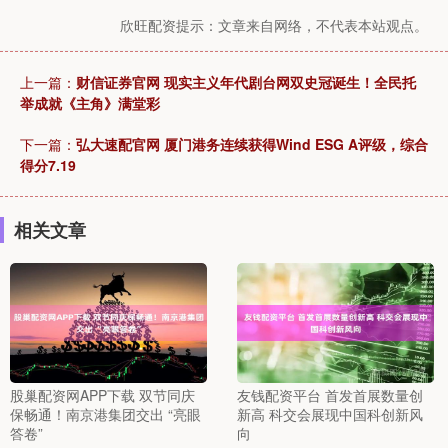
欣旺配资提示：文章来自网络，不代表本站观点。
上一篇：
财信证券官网 现实主义年代剧台网双史冠诞生！全民托
举成就《主角》满堂彩
下一篇：
弘大速配官网 厦门港务连续获得Wind ESG A评级，综合
得分7.19
相关文章
股巢配资网APP下载 双节同庆
友钱配资平台 首发首展数量创
保畅通！南京港集团交出 “亮眼
新高 科交会展现中国科创新风
答卷”
向