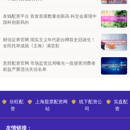
友钱配资平台 首发首展数量创新高 科交会展现中
国科创新风向
财信证券官网 现实主义年代剧台网双史冠诞生！
全民托举成就《主角》满堂彩
意胜配资官网 市场监管总局曝光一批侵害消费者
权益严重违法失信名单
欣旺配
上海股票配资网
线下配资公
实盘配
资
站
司
资
友情链接：