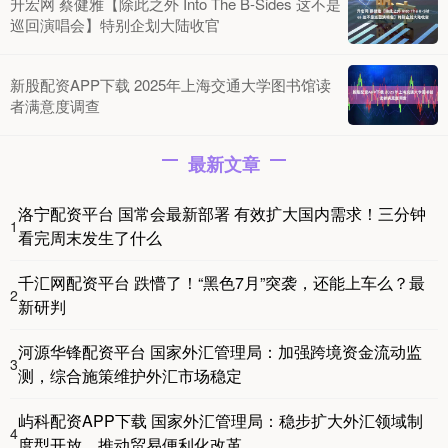
升宏网 蔡健雅【除此之外 Into The B-Sides 这不是
巡回演唱会】特别企划大陆收官
新股配资APP下载 2025年上海交通大学图书馆读
者满意度调查
最新文章
洛宁配资平台 国常会最新部署 有效扩大国内需求！三分钟
1
看完周末发生了什么
千汇网配资平台 跌懵了！“黑色7月”突袭，还能上车么？最
2
新研判
河源华锋配资平台 国家外汇管理局：加强跨境资金流动监
3
测，综合施策维护外汇市场稳定
屿科配资APP下载 国家外汇管理局：稳步扩大外汇领域制
4
度型开放，推动贸易便利化改革