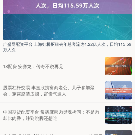
广盛网配资平台 上海虹桥枢纽去年总客流达4.22亿人次，日均115.59
万人次
18配资 安赛龙：传奇不说再见
股票杠杆交易 李嘉欣携富商老公、儿子参加聚
会，穿露脐装皮裙，富贵气逼人
中国期货配资平台 常德麻辣肉灵魂拷问：不是肉
却比肉香，辣到跳脚还想吃