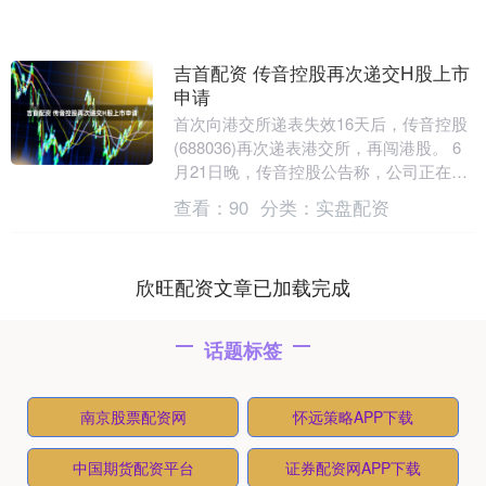
吉首配资 传音控股再次递交H股上市
申请
首次向港交所递表失效16天后，传音控股
(688036)再次递表港交所，再闯港股。 6
月21日晚，传音控股公告称，公司正在进
行申请发行股份（H股）并在香港联合交
查看：
90
分类：
实盘配资
易....
欣旺配资文章已加载完成
话题标签
南京股票配资网
怀远策略APP下载
中国期货配资平台
证券配资网APP下载