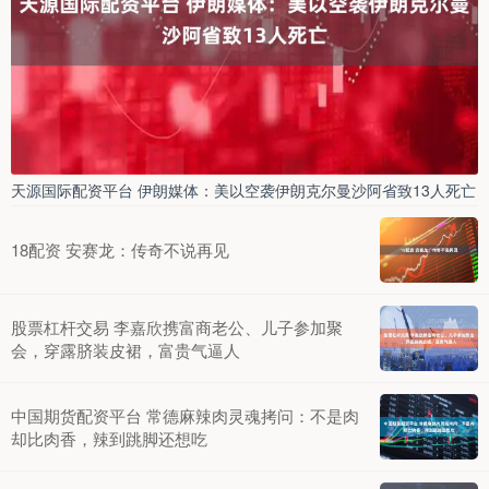
天源国际配资平台 伊朗媒体：美以空袭伊朗克尔曼沙阿省致13人死亡
18配资 安赛龙：传奇不说再见
股票杠杆交易 李嘉欣携富商老公、儿子参加聚
会，穿露脐装皮裙，富贵气逼人
中国期货配资平台 常德麻辣肉灵魂拷问：不是肉
却比肉香，辣到跳脚还想吃