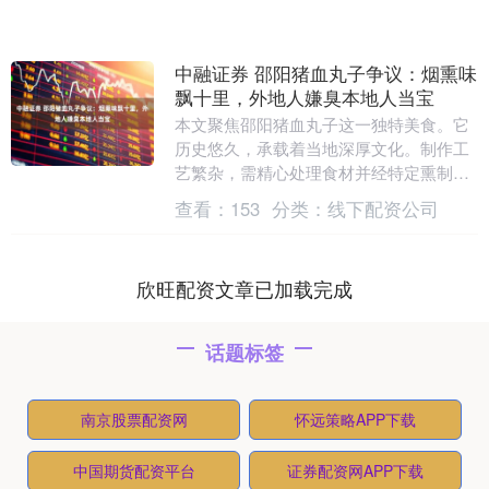
中融证券 邵阳猪血丸子争议：烟熏味
飘十里，外地人嫌臭本地人当宝
本文聚焦邵阳猪血丸子这一独特美食。它
历史悠久，承载着当地深厚文化。制作工
艺繁杂，需精心处理食材并经特定熏制过
程。其味道引发极大争议，外地人多因浓
查看：
153
分类：
线下配资公司
重烟熏味难以接受....
欣旺配资文章已加载完成
话题标签
南京股票配资网
怀远策略APP下载
中国期货配资平台
证券配资网APP下载